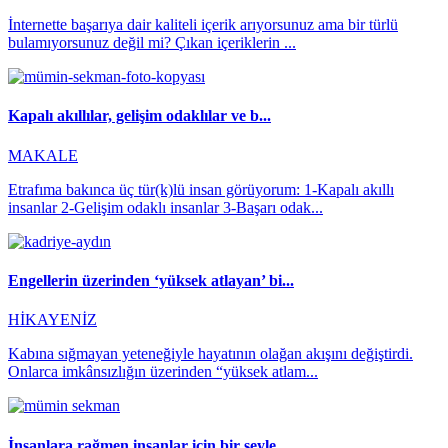
İnternette başarıya dair kaliteli içerik arıyorsunuz ama bir türlü
bulamıyorsunuz değil mi? Çıkan içeriklerin ...
Kapalı akıllılar, gelişim odaklılar ve b...
MAKALE
Etrafıma bakınca üç tür(k)lü insan görüyorum: 1-Kapalı akıllı
insanlar 2-Gelişim odaklı insanlar 3-Başarı odak...
Engellerin üzerinden ‘yüksek atlayan’ bi...
HİKAYENİZ
Kabına sığmayan yeteneğiyle hayatının olağan akışını değiştirdi.
Onlarca imkânsızlığın üzerinden “yüksek atlam...
İnsanlara rağmen insanlar için bir şeyle...