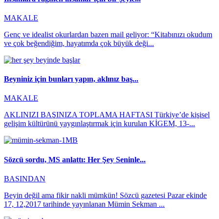
MAKALE
Genç ve idealist okurlardan bazen mail geliyor: “Kitabınızı okudum
ve çok beğendiğim, hayatımda çok büyük deği...
Beyniniz için bunları yapın, aklınız baş...
MAKALE
AKLINIZI BAŞINIZA TOPLAMA HAFTASI Türkiye’de kişisel
gelişim kültürünü yaygınlaştırmak için kurulan KİGEM, 13-...
Sözcü sordu, MS anlattı: Her Şey Seninle...
BASINDAN
Beyin değil ama fikir nakli mümkün! Sözcü gazetesi Pazar ekinde
17, 12,2017 tarihinde yayınlanan Mümin Sekman ...