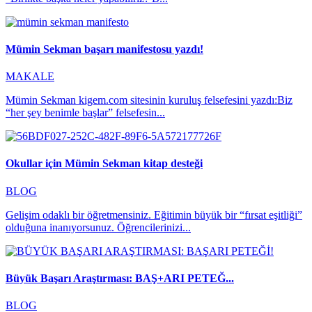
Mümin Sekman başarı manifestosu yazdı!
MAKALE
Mümin Sekman kigem.com sitesinin kuruluş felsefesini yazdı:Biz
“her şey benimle başlar” felsefesin...
Okullar için Mümin Sekman kitap desteği
BLOG
Gelişim odaklı bir öğretmensiniz. Eğitimin büyük bir “fırsat eşitliği”
olduğuna inanıyorsunuz. Öğrencilerinizi...
Büyük Başarı Araştırması: BAŞ+ARI PETEĞ...
BLOG