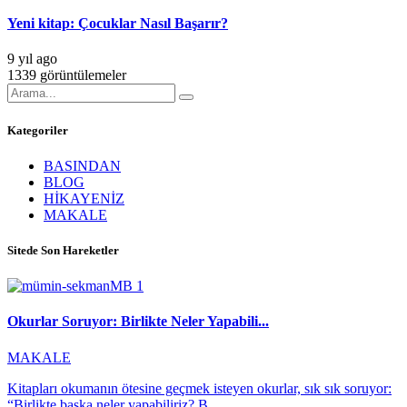
Yeni kitap: Çocuklar Nasıl Başarır?
9 yıl ago
1339 görüntülemeler
Kategoriler
BASINDAN
BLOG
HİKAYENİZ
MAKALE
Sitede Son Hareketler
Okurlar Soruyor: Birlikte Neler Yapabili...
MAKALE
Kitapları okumanın ötesine geçmek isteyen okurlar, sık sık soruyor:
“Birlikte başka neler yapabiliriz? B...