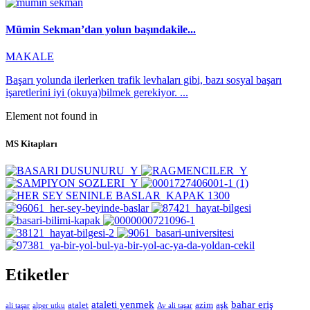
Mümin Sekman’dan yolun başındakile...
MAKALE
Başarı yolunda ilerlerken trafik levhaları gibi, bazı sosyal başarı
işaretlerini iyi (okuya)bilmek gerekiyor. ...
Element not found in
MS Kitapları
Etiketler
ataleti yenmek
bahar eriş
atalet
azim
aşk
ali taşar
alper utku
Av ali taşar