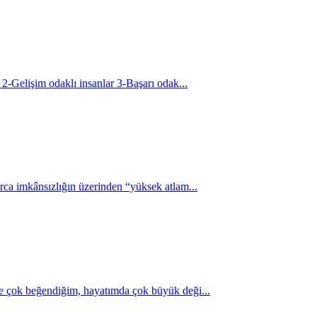
 2-Gelişim odaklı insanlar 3-Başarı odak...
rca imkânsızlığın üzerinden “yüksek atlam...
ve çok beğendiğim, hayatımda çok büyük deği...