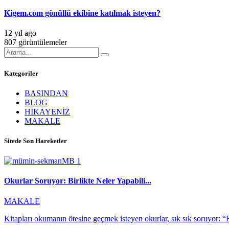
Kigem.com gönüllü ekibine katılmak isteyen?
12 yıl ago
807 görüntülemeler
Kategoriler
BASINDAN
BLOG
HİKAYENİZ
MAKALE
Sitede Son Hareketler
Okurlar Soruyor: Birlikte Neler Yapabili...
MAKALE
Kitapları okumanın ötesine geçmek isteyen okurlar, sık sık soruyor: “Bi