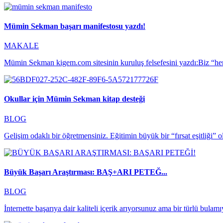
Mümin Sekman başarı manifestosu yazdı!
MAKALE
Mümin Sekman kigem.com sitesinin kuruluş felsefesini yazdı:Biz “her 
Okullar için Mümin Sekman kitap desteği
BLOG
Gelişim odaklı bir öğretmensiniz. Eğitimin büyük bir “fırsat eşitliği” 
Büyük Başarı Araştırması: BAŞ+ARI PETEĞ...
BLOG
İnternette başarıya dair kaliteli içerik arıyorsunuz ama bir türlü bulam