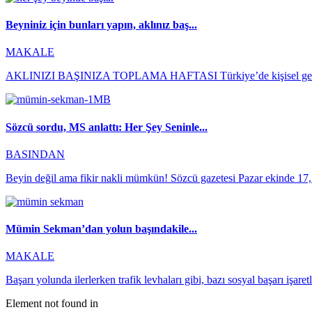
Beyniniz için bunları yapın, aklınız baş...
MAKALE
AKLINIZI BAŞINIZA TOPLAMA HAFTASI Türkiye’de kişisel gelişim
Sözcü sordu, MS anlattı: Her Şey Seninle...
BASINDAN
Beyin değil ama fikir nakli mümkün! Sözcü gazetesi Pazar ekinde 17
Mümin Sekman’dan yolun başındakile...
MAKALE
Başarı yolunda ilerlerken trafik levhaları gibi, bazı sosyal başarı işaret
Element not found in