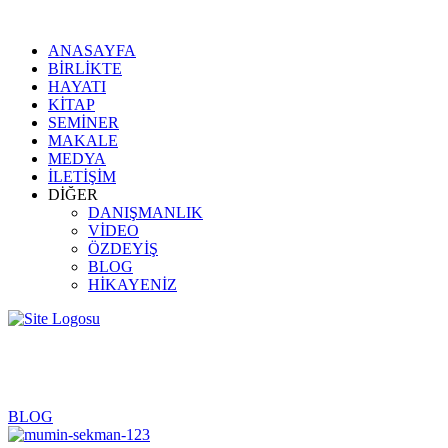
ANASAYFA
BİRLİKTE
HAYATI
KİTAP
SEMİNER
MAKALE
MEDYA
İLETİŞİM
DİĞER
DANIŞMANLIK
VİDEO
ÖZDEYİŞ
BLOG
HİKAYENİZ
kigem yazar
BLOG