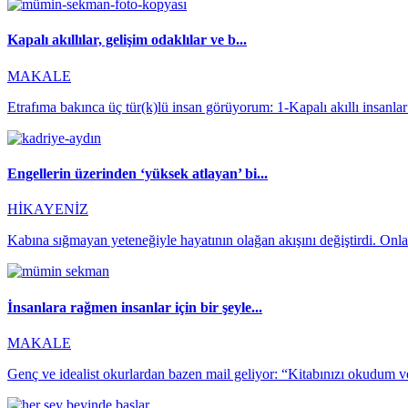
Kapalı akıllılar, gelişim odaklılar ve b...
MAKALE
Etrafıma bakınca üç tür(k)lü insan görüyorum: 1-Kapalı akıllı insanlar
Engellerin üzerinden ‘yüksek atlayan’ bi...
HİKAYENİZ
Kabına sığmayan yeteneğiyle hayatının olağan akışını değiştirdi. Onla
İnsanlara rağmen insanlar için bir şeyle...
MAKALE
Genç ve idealist okurlardan bazen mail geliyor: “Kitabınızı okudum 