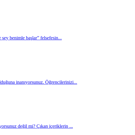
şey benimle başlar” felsefesin...
olduğuna inanıyorsunuz. Öğrencilerinizi...
ıyorsunuz değil mi? Çıkan içeriklerin ...