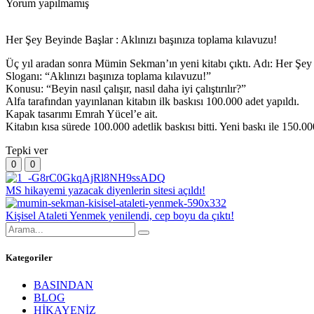
Yorum yapılmamış
Her Şey Beyinde Başlar : Aklınızı başınıza toplama kılavuzu!
Üç yıl aradan sonra Mümin Sekman’ın yeni kitabı çıktı. Adı: Her Şey
Sloganı: “Aklınızı başınıza toplama kılavuzu!”
Konusu: “Beyin nasıl çalışır, nasıl daha iyi çalıştırılır?”
Alfa tarafından yayınlanan kitabın ilk baskısı 100.000 adet yapıldı.
Kapak tasarımı Emrah Yücel’e ait.
Kitabın kısa sürede 100.000 adetlik baskısı bitti. Yeni baskı ile 150.00
Tepki ver
0
0
MS hikayemi yazacak diyenlerin sitesi açıldı!
Kişisel Ataleti Yenmek yenilendi, cep boyu da çıktı!
Kategoriler
BASINDAN
BLOG
HİKAYENİZ