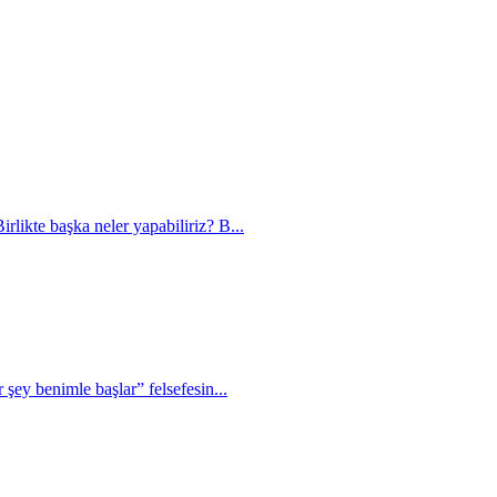
rlikte başka neler yapabiliriz? B...
şey benimle başlar” felsefesin...