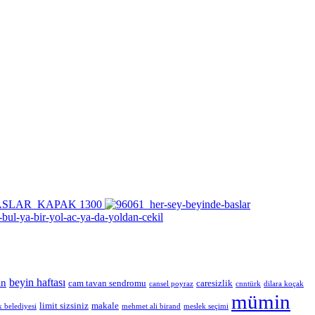
beyin haftası
in
cam tavan sendromu
caresizlik
cansel poyraz
cnntürk
dilara koçak
mümin
limit sizsiniz
makale
 belediyesi
mehmet ali birand
meslek seçimi