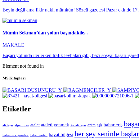
Beyin değil ama fikir nakli mümkün! Sözcü gazetesi Pazar ekinde 17
Mümin Sekman’dan yolun başındakile...
MAKALE
Başarı yolunda ilerlerken trafik levhaları gibi, bazı sosyal başarı işaret
Element not found in
MS Kitapları
Etiketler
başa
ataleti yenmek
bahar eriş
atalet
azim
aşk
ali taşar
alper utku
Av ali taşar
her şey seninle başlar
hayat bilgesi
habertürk gazetesi
hakan tartan