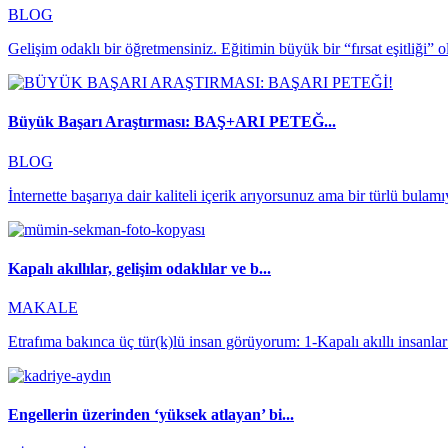
BLOG
Gelişim odaklı bir öğretmensiniz. Eğitimin büyük bir “fırsat eşitliği” 
Büyük Başarı Araştırması: BAŞ+ARI PETEĞ...
BLOG
İnternette başarıya dair kaliteli içerik arıyorsunuz ama bir türlü bulam
Kapalı akıllılar, gelişim odaklılar ve b...
MAKALE
Etrafıma bakınca üç tür(k)lü insan görüyorum: 1-Kapalı akıllı insanlar
Engellerin üzerinden ‘yüksek atlayan’ bi...