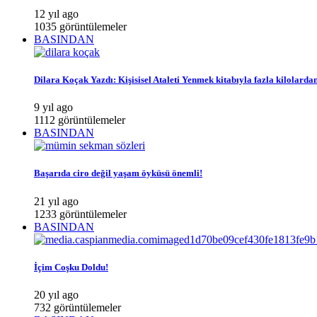
12 yıl ago
1035 görüntülemeler
BASINDAN
Dilara Koçak Yazdı: Kişisisel Ataleti Yenmek kitabıyla fazla kilolarda
9 yıl ago
1112 görüntülemeler
BASINDAN
Başarıda ciro değil yaşam öyküsü önemli!
21 yıl ago
1233 görüntülemeler
BASINDAN
İçim Coşku Doldu!
20 yıl ago
732 görüntülemeler