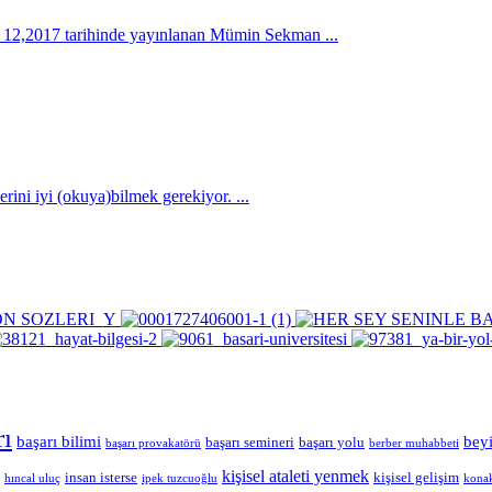
, 12,2017 tarihinde yayınlanan Mümin Sekman ...
lerini iyi (okuya)bilmek gerekiyor. ...
rı
başarı bilimi
bey
başarı semineri
başarı yolu
başarı provakatörü
berber muhabbeti
kişisel ataleti yenmek
insan isterse
kişisel gelişim
hıncal uluç
ipek tuzcuoğlu
konak