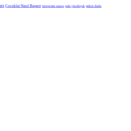
arı
Çocuklar Nasıl Başarır
üniversite sınavı
şule yücebıyık
şükrü dudu