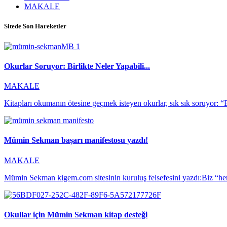
MAKALE
Sitede Son Hareketler
Okurlar Soruyor: Birlikte Neler Yapabili...
MAKALE
Kitapları okumanın ötesine geçmek isteyen okurlar, sık sık soruyor: “Bi
Mümin Sekman başarı manifestosu yazdı!
MAKALE
Mümin Sekman kigem.com sitesinin kuruluş felsefesini yazdı:Biz “her 
Okullar için Mümin Sekman kitap desteği