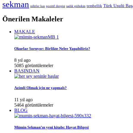
sekman
Türk Usulü Baş
tembellik
nilüfer kas
pozitif dergisi
sadık gültekin
Önerilen Makaleler
MAKALE
Okurlar Soruyor: Birlikte Neler Yapabiliriz?
8 yıl ago
5085 görüntülemeler
BASINDAN
Azimli Olmak için ne yapmalı?
11 yıl ago
5464 görüntülemeler
BLOG
Mümin Sekman’ın yeni kitabı: Hayat Bilgesi