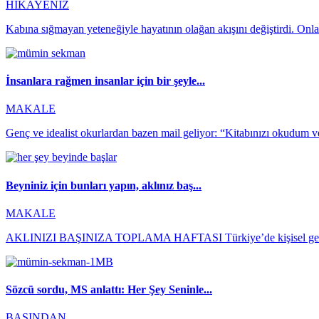
HİKAYENİZ
Kabına sığmayan yeteneğiyle hayatının olağan akışını değiştirdi. Onla
İnsanlara rağmen insanlar için bir şeyle...
MAKALE
Genç ve idealist okurlardan bazen mail geliyor: “Kitabınızı okudum 
Beyniniz için bunları yapın, aklınız baş...
MAKALE
AKLINIZI BAŞINIZA TOPLAMA HAFTASI Türkiye’de kişisel gelişim
Sözcü sordu, MS anlattı: Her Şey Seninle...
BASINDAN