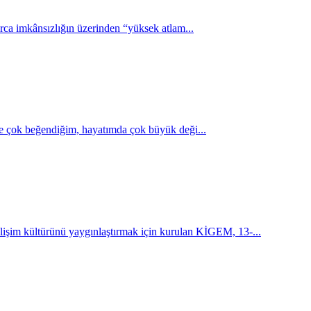
rca imkânsızlığın üzerinden “yüksek atlam...
ve çok beğendiğim, hayatımda çok büyük deği...
 kültürünü yaygınlaştırmak için kurulan KİGEM, 13-...