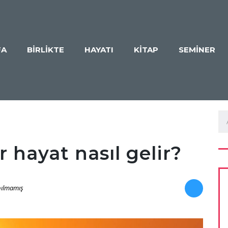
FA
BİRLİKTE
HAYATI
KİTAP
SEMİNER
r hayat nasıl gelir?
ılmamış