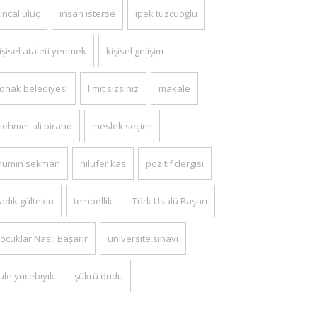
ıncal uluç
insan isterse
ipek tuzcuoğlu
işisel ataleti yenmek
kişisel gelişim
onak belediyesi
limit sizsiniz
makale
ehmet ali birand
meslek seçimi
ümin sekman
nilüfer kas
pozitif dergisi
adık gültekin
tembellik
Türk Usulü Başarı
ocuklar Nasıl Başarır
üniversite sınavı
ule yücebıyık
şükrü dudu