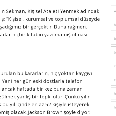
n Sekman, Kişisel Ataleti Yenmek adındaki
A
ış: “Kişisel, kurumsal ve toplumsal düzeyde
b
aşadığımız bir gerçektir. Buna rağmen,
adar hiçbir kitabın yazılmamış olması
b
b
c
rulan bu kararların, hiç yoktan kaygıyı
c
 Yani her gün eski dostlarla telefon
 ancak haftada bir kez buna zaman
h
üzülmek yanlış bir tepki olur. Çünkü yılın
u yıl içinde en az 52 kişiyle isteyerek
h
lemiş olacak. Jackson Brown şöyle diyor: