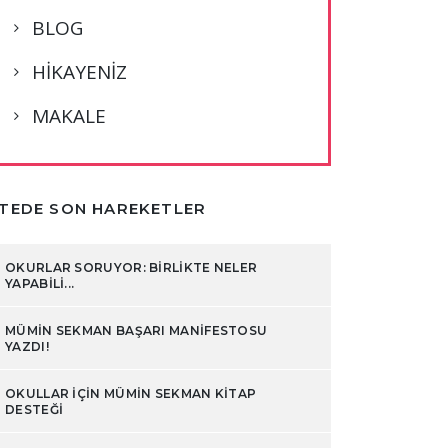
BLOG
HİKAYENİZ
MAKALE
ITEDE SON HAREKETLER
OKURLAR SORUYOR: BIRLIKTE NELER
YAPABILI...
MÜMIN SEKMAN BAŞARI MANIFESTOSU
YAZDI!
OKULLAR IÇIN MÜMIN SEKMAN KITAP
DESTEĞI