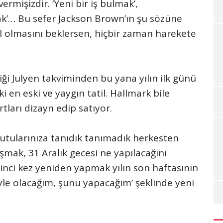
ermişizdir. ‘Yeni bir iş bulmak’,
ak’… Bu sefer Jackson Brown’ın şu sözüne
 olmasını beklersen, hiçbir zaman harekete
diği Julyen takviminden bu yana yılın ilk günü
 en eski ve yaygın tatil. Hallmark bile
tları dizayn edip satıyor.
kutularınıza tanıdık tanımadık herkesten
uşmak, 31 Aralık gecesi ne yapılacağını
inci kez yeniden yapmak yılın son haftasının
şöyle olacağım, şunu yapacağım’ şeklinde yeni