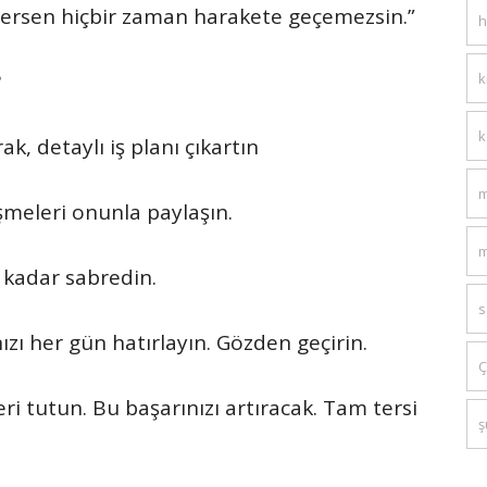
ersen hiçbir zaman harakete geçemezsin.”
h
?
k
k
k, detaylı iş planı çıkartın
m
işmeleri onunla paylaşın.
m
 kadar sabredin.
s
nızı her gün hatırlayın. Gözden geçirin.
Ç
eri tutun. Bu başarınızı artıracak. Tam tersi
ş