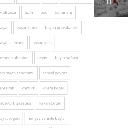
mutluluğa
aracı olma
v ali taşar
azim
aşk
bahar eriş
aşarı
başarı bilimi
başarı provakatörü
aşarı semineri
başarı yolu
erber muhabbeti
beyin
beyin haftası
am tavan sendromu
cansel poyraz
aresizlik
cnntürk
dilara koçak
abertürk gazetesi
hakan tartan
ayat bilgesi
her şey seninle başlar