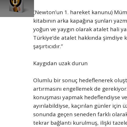
gi ünlü ne
(Newton’un 1. hareket kanunu) Mümi
kitabının arka kapağına şunları yazm
yoğun ve yaygın olarak atalet hali y
Türkiye’de atalet hakkında şimdiye k
şaşırtıcıdır.”
Kaygıdan uzak durun
Olumlu bir sonuç hedeflenerek oluştu
artırmasını engellemek de gerekiyor.
konuşması yapmak hedeflendiyse ve
ayırılabildiyse, kaçırılan günler için 
sonunda geçen seneden farklı olarak b
tekrar bağlantı kurulmuş, ilişki taze