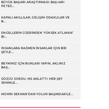
BÜYÜK BAŞARI ARAŞTIRMASI: BAŞ+ARI
PETEĞ...
KAPALI AKILLILAR, GELIŞIM ODAKLILAR VE
B...
ENGELLERIN ÜZERINDEN ‘YÜKSEK ATLAYAN’
BI...
İNSANLARA RAĞMEN INSANLAR IÇIN BIR
ŞEYLE...
BEYNINIZ IÇIN BUNLARI YAPIN, AKLINIZ
BAŞ...
SÖZCÜ SORDU, MS ANLATTI: HER ŞEY
SENINLE...
MÜMIN SEKMAN’DAN YOLUN BAŞINDAKILE...